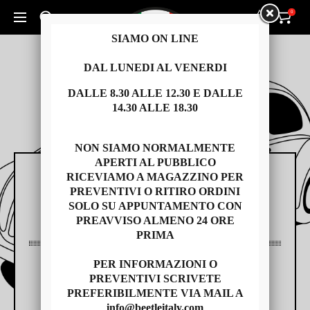
0
0
Cerca un prodotto...
SIAMO ON LINE
DAL LUNEDI AL VENERDI
DALLE 8.30 ALLE 12.30 E DALLE
14.30 ALLE 18.30
NON SIAMO NORMALMENTE
APERTI AL PUBBLICO
RICEVIAMO A MAGAZZINO PER
RICAMBI
PREVENTIVI O RITIRO ORDINI
SOLO SU APPUNTAMENTO CON
PREAVVISO ALMENO 24 ORE
PRIMA
PER INFORMAZIONI O
AUTO USATE
PREVENTIVI SCRIVETE
PREFERIBILMENTE VIA MAIL A
info@beetleitaly.com