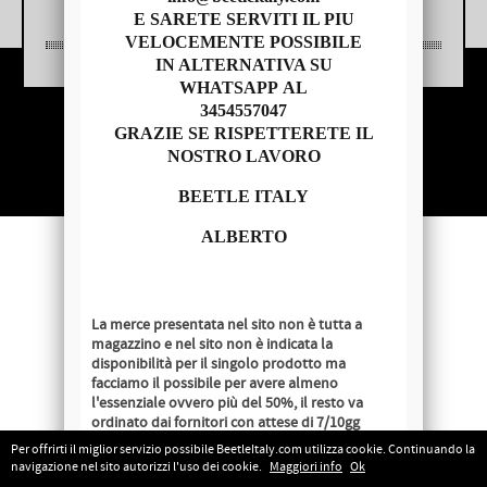
E SARETE SERVITI IL PIU
VELOCEMENTE POSSIBILE
IN ALTERNATIVA SU
WHATSAPP AL
3454557047
Copyright © 2014 - BEETLE ITALY
GRAZIE SE RISPETTERETE IL
P.IVA 04209620279
NOSTRO LAVORO
BEETLE ITALY
ALBERTO
La merce presentata nel sito non è tutta a
magazzino e nel sito non è indicata la
disponibilità per il singolo prodotto ma
facciamo il possibile per avere almeno
l'essenziale ovvero più del 50%, il resto va
ordinato dai fornitori con attese di 7/10gg
lavorativi salvo disponibilità al momento
Per offrirti il miglior servizio possibile BeetleItaly.com utilizza cookie. Continuando la
dell'ordine.
navigazione nel sito autorizzi l'uso dei cookie.
Maggiori info
Ok