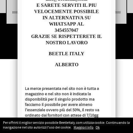
E SARETE SERVITI IL PIU
VELOCEMENTE POSSIBILE
IN ALTERNATIVA SU
WHATSAPP AL
3454557047
Copyright © 2014 - BEETLE ITALY
GRAZIE SE RISPETTERETE IL
P.IVA 04209620279
NOSTRO LAVORO
BEETLE ITALY
ALBERTO
La merce presentata nel sito non è tutta a
magazzino e nel sito non è indicata la
disponibilità per il singolo prodotto ma
facciamo il possibile per avere almeno
l'essenziale ovvero più del 50%, il resto va
ordinato dai fornitori con attese di 7/10gg
lavorativi salvo disponibilità al momento
Per offrirti il miglior servizio possibile BeetleItaly.com utilizza cookie. Continuando la
dell'ordine.
navigazione nel sito autorizzi l'uso dei cookie.
Maggiori info
Ok