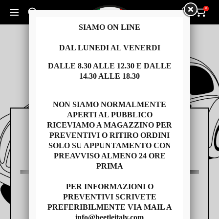
0
0
Cerca un prodotto...
SIAMO ON LINE
DAL LUNEDI AL VENERDI
DALLE 8.30 ALLE 12.30 E DALLE
14.30 ALLE 18.30
NON SIAMO NORMALMENTE
APERTI AL PUBBLICO
RICEVIAMO A MAGAZZINO PER
RICAMBI
PREVENTIVI O RITIRO ORDINI
SOLO SU APPUNTAMENTO CON
PREAVVISO ALMENO 24 ORE
PRIMA
PER INFORMAZIONI O
AUTO USATE
PREVENTIVI SCRIVETE
PREFERIBILMENTE VIA MAIL A
info@beetleitaly.com