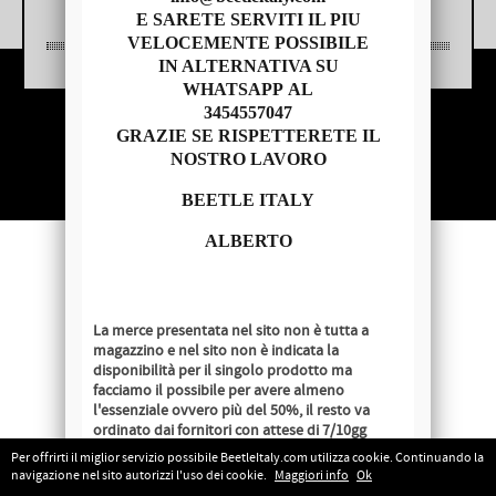
E SARETE SERVITI IL PIU
VELOCEMENTE POSSIBILE
IN ALTERNATIVA SU
WHATSAPP AL
3454557047
Copyright © 2014 - BEETLE ITALY
GRAZIE SE RISPETTERETE IL
P.IVA 04209620279
NOSTRO LAVORO
BEETLE ITALY
ALBERTO
La merce presentata nel sito non è tutta a
magazzino e nel sito non è indicata la
disponibilità per il singolo prodotto ma
facciamo il possibile per avere almeno
l'essenziale ovvero più del 50%, il resto va
ordinato dai fornitori con attese di 7/10gg
lavorativi salvo disponibilità al momento
Per offrirti il miglior servizio possibile BeetleItaly.com utilizza cookie. Continuando la
dell'ordine.
navigazione nel sito autorizzi l'uso dei cookie.
Maggiori info
Ok