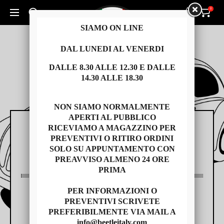
0
0
Cerca un prodotto...
SIAMO ON LINE
DAL LUNEDI AL VENERDI
DALLE 8.30 ALLE 12.30 E DALLE
14.30 ALLE 18.30
NON SIAMO NORMALMENTE
APERTI AL PUBBLICO
RICEVIAMO A MAGAZZINO PER
RICAMBI
PREVENTIVI O RITIRO ORDINI
SOLO SU APPUNTAMENTO CON
PREAVVISO ALMENO 24 ORE
PRIMA
PER INFORMAZIONI O
AUTO USATE
PREVENTIVI SCRIVETE
PREFERIBILMENTE VIA MAIL A
info@beetleitaly.com