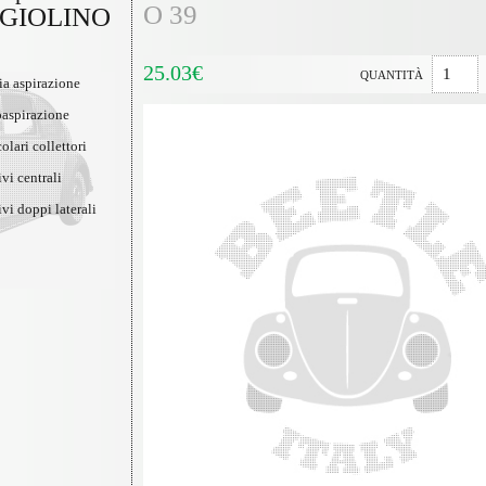
O 39
GIOLINO
25.03€
QUANTITÀ
a aspirazione
aspirazione
colari collettori
ivi centrali
ivi doppi laterali