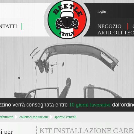
login
NTATTI
NEGOZIO
ARTICOLI TEC
zzino verrà consegnata entro
10 giorni lavorativi
dall'ordin
arburatori
collettori aspirazione
sportivi centrali
KIT INSTALLAZIONE CAR
i per