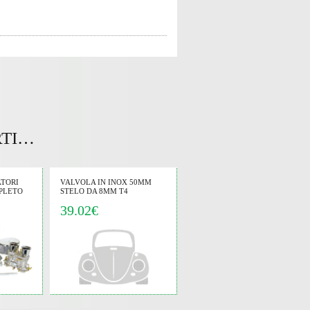
RTI…
ATORI
VALVOLA IN INOX 50MM
PLETO
STELO DA 8MM T4
39.02€