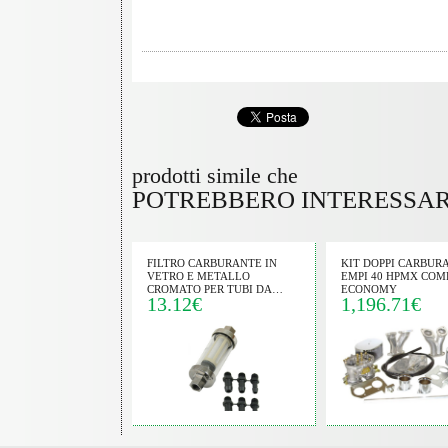
sibile:
na prodotti;
esta preventivo
 trovati anche in
ezza dell'ordine e le
posta.
 informazioni del
gnata da sigla e
prodotti simile che
so di telaio 111 o
POTREBBERO INTERESSA
 GLI ORARI SOPRA
rispondiamo non
e spesso siamo al
FILTRO CARBURANTE IN
KIT DOPPI CARBUR
VETRO E METALLO
EMPI 40 HPMX COM
 di spedizione vanno
CROMATO PER TUBI DA…
ECONOMY
ontrassegno per
13.12€
1,196.71€
rima della partenza
to da carta postepay o