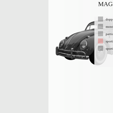
MAG
doppi
mono
parti
sport
sport