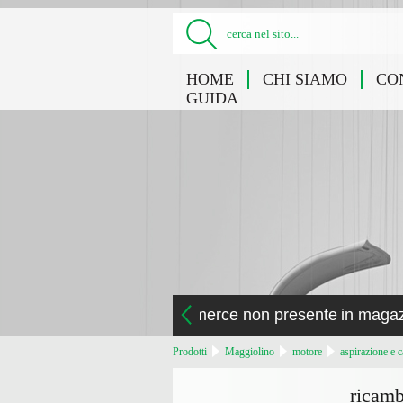
cerca nel sito...
HOME
CHI SIAMO
CO
GUIDA
la merce non presente in maga
Prodotti
Maggiolino
motore
aspirazione e c
ricamb