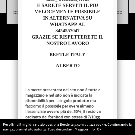
E SARETE SERVITI IL PIU
VELOCEMENTE POSSIBILE
IN ALTERNATIVA SU
WHATSAPP AL
3454557047
Copyright © 2014 - BEETLE ITALY
GRAZIE SE RISPETTERETE IL
P.IVA 04209620279
NOSTRO LAVORO
BEETLE ITALY
ALBERTO
La merce presentata nel sito non è tutta a
magazzino e nel sito non è indicata la
disponibilità per il singolo prodotto ma
facciamo il possibile per avere almeno
l'essenziale ovvero più del 50%, il resto va
ordinato dai fornitori con attese di 7/10gg
lavorativi salvo disponibilità al momento
Per offrirti il miglior servizio possibile BeetleItaly.com utilizza cookie. Continuando la
dell'ordine.
navigazione nel sito autorizzi l'uso dei cookie.
Maggiori info
Ok