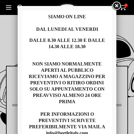
0
0
Cerca un prodotto...
SIAMO ON LINE
DAL LUNEDI AL VENERDI
DALLE 8.30 ALLE 12.30 E DALLE
14.30 ALLE 18.30
NON SIAMO NORMALMENTE
APERTI AL PUBBLICO
RICEVIAMO A MAGAZZINO PER
RICAMBI
PREVENTIVI O RITIRO ORDINI
SOLO SU APPUNTAMENTO CON
PREAVVISO ALMENO 24 ORE
PRIMA
PER INFORMAZIONI O
AUTO USATE
PREVENTIVI SCRIVETE
PREFERIBILMENTE VIA MAIL A
info@beetleitaly.com