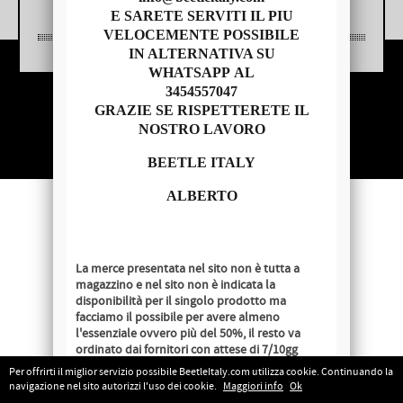
E SARETE SERVITI IL PIU
VELOCEMENTE POSSIBILE
IN ALTERNATIVA SU
WHATSAPP AL
3454557047
Copyright © 2014 - BEETLE ITALY
GRAZIE SE RISPETTERETE IL
P.IVA 04209620279
NOSTRO LAVORO
BEETLE ITALY
ALBERTO
La merce presentata nel sito non è tutta a
magazzino e nel sito non è indicata la
disponibilità per il singolo prodotto ma
facciamo il possibile per avere almeno
l'essenziale ovvero più del 50%, il resto va
ordinato dai fornitori con attese di 7/10gg
lavorativi salvo disponibilità al momento
Per offrirti il miglior servizio possibile BeetleItaly.com utilizza cookie. Continuando la
dell'ordine.
navigazione nel sito autorizzi l'uso dei cookie.
Maggiori info
Ok