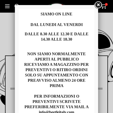
0
0
Cerca un prodotto...
SIAMO ON LINE
DAL LUNEDI AL VENERDI
DALLE 8.30 ALLE 12.30 E DALLE
14.30 ALLE 18.30
NON SIAMO NORMALMENTE
APERTI AL PUBBLICO
RICEVIAMO A MAGAZZINO PER
RICAMBI
PREVENTIVI O RITIRO ORDINI
SOLO SU APPUNTAMENTO CON
PREAVVISO ALMENO 24 ORE
PRIMA
PER INFORMAZIONI O
AUTO USATE
PREVENTIVI SCRIVETE
PREFERIBILMENTE VIA MAIL A
info@beetleitaly.com