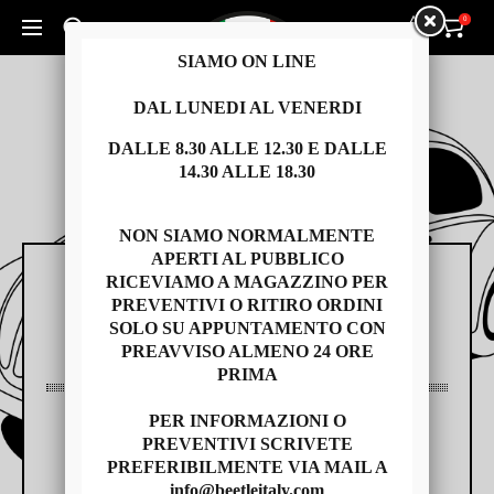
0
0
Cerca un prodotto...
SIAMO ON LINE
DAL LUNEDI AL VENERDI
DALLE 8.30 ALLE 12.30 E DALLE
14.30 ALLE 18.30
NON SIAMO NORMALMENTE
APERTI AL PUBBLICO
RICEVIAMO A MAGAZZINO PER
RICAMBI
PREVENTIVI O RITIRO ORDINI
SOLO SU APPUNTAMENTO CON
PREAVVISO ALMENO 24 ORE
PRIMA
PER INFORMAZIONI O
AUTO USATE
PREVENTIVI SCRIVETE
PREFERIBILMENTE VIA MAIL A
info@beetleitaly.com