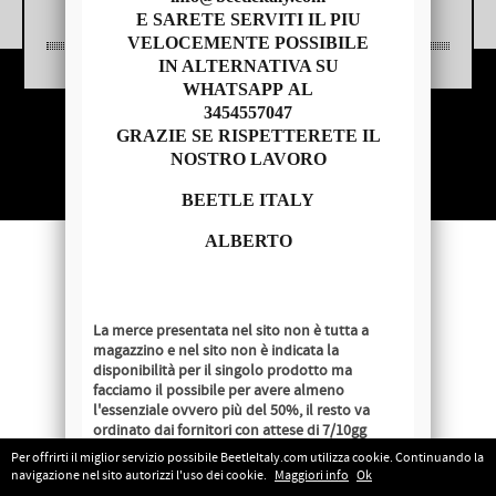
E SARETE SERVITI IL PIU
VELOCEMENTE POSSIBILE
IN ALTERNATIVA SU
WHATSAPP AL
3454557047
Copyright © 2014 - BEETLE ITALY
GRAZIE SE RISPETTERETE IL
P.IVA 04209620279
NOSTRO LAVORO
BEETLE ITALY
ALBERTO
La merce presentata nel sito non è tutta a
magazzino e nel sito non è indicata la
disponibilità per il singolo prodotto ma
facciamo il possibile per avere almeno
l'essenziale ovvero più del 50%, il resto va
ordinato dai fornitori con attese di 7/10gg
lavorativi salvo disponibilità al momento
Per offrirti il miglior servizio possibile BeetleItaly.com utilizza cookie. Continuando la
dell'ordine.
navigazione nel sito autorizzi l'uso dei cookie.
Maggiori info
Ok