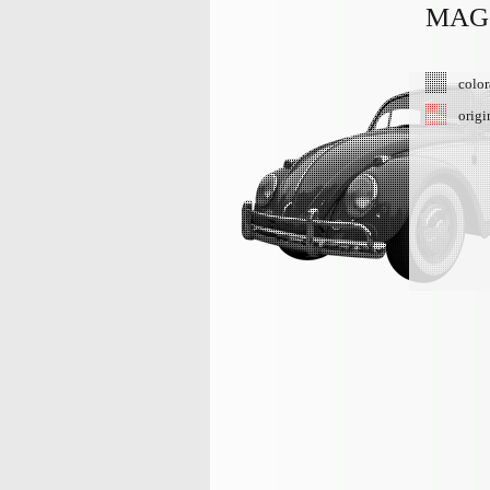
MAG
color
origi