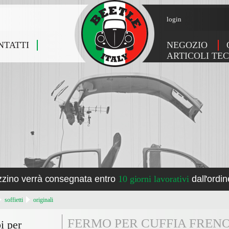
login
NTATTI
NEGOZIO
ARTICOLI TEC
zzino verrà consegnata entro
10 giorni lavorativi
dall'ordin
soffietti
originali
FERMO PER CUFFIA FRENO
i per