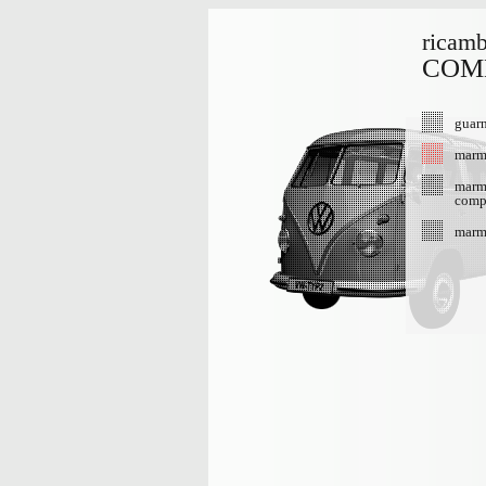
ricamb
COMB
guarn
marmi
marmi
comp
marmi