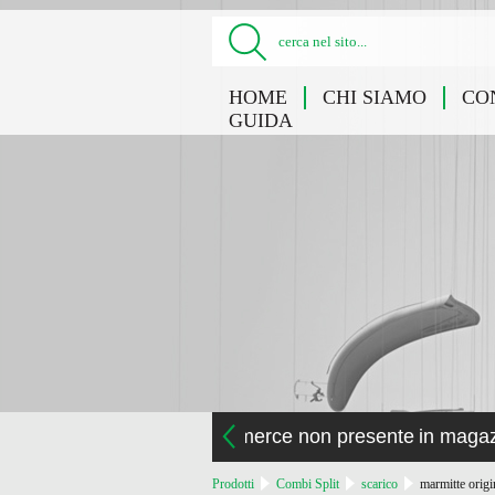
cerca nel sito...
HOME
CHI SIAMO
CO
GUIDA
la merce non presente in maga
Prodotti
Combi Split
scarico
marmitte origi