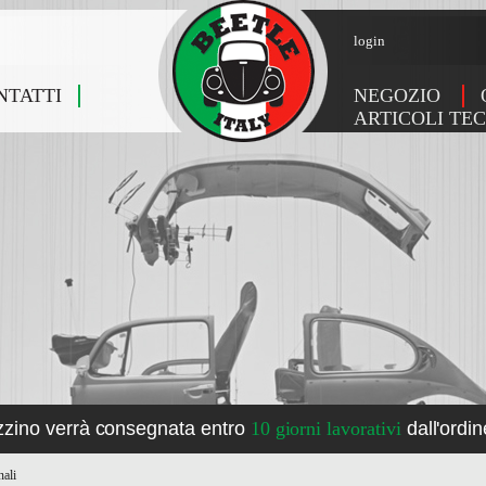
login
NTATTI
NEGOZIO
ARTICOLI TEC
zzino verrà consegnata entro
10 giorni lavorativi
dall'ordin
nali