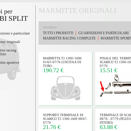
MARMITTE ORIGINALI
i per
I SPLIT
visualizza:
izioni e particolari
TUTTI I PRODOTTI
GUARNIZIONI E PARTICOLARI
MARMITTE RACING COMPLETE
MARMITTE SPORT
tte originali
tte racing
lete
MARMITTA T2 1300>1600
FINALE DEL TERMI
tte sportive
01/63>07/76 (USCITA A SX
SCARICO T2 1300-160
TUBO…
07/76
190.72 €
15.51 €
SUPPORTO TERMINALE DI
TERMINALE DI SCA
SCARICO T2 1300-1600 08/67-
08/76 - 07/79 (PEZZ
07/76
INTERO)
21.76 €
63.88 €