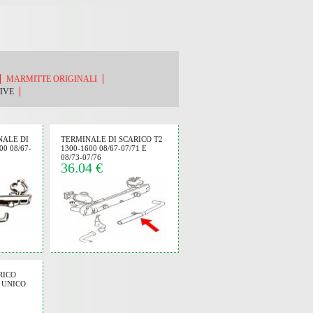
MARMITTE ORIGINALI
IVE
NALE DI
TERMINALE DI SCARICO T2
0 08/67-
1300-1600 08/67-07/71 E
08/73-07/76
36.04 €
RICO
O UNICO