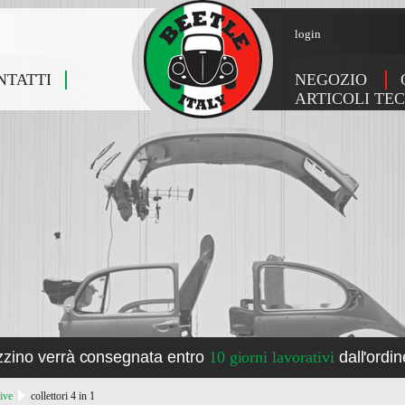
login
NTATTI
NEGOZIO
ARTICOLI TEC
zzino verrà consegnata entro
10 giorni lavorativi
dall'ordin
ive
collettori 4 in 1