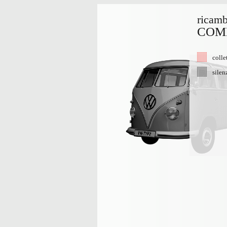
ricamb
COMB
colle
silen