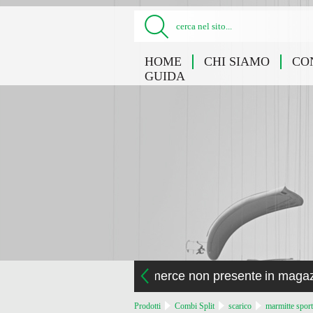
cerca nel sito...
HOME
CHI SIAMO
CO
GUIDA
la merce non presente in maga
Prodotti
Combi Split
scarico
marmitte sport