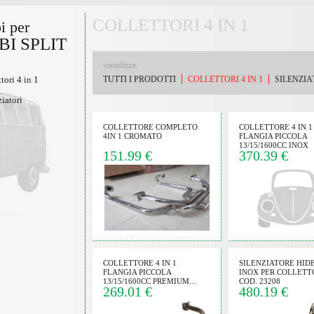
COLLETTORI 4 IN 1
i per
I SPLIT
visualizza:
ttori 4 in 1
TUTTI I PRODOTTI
COLLETTORI 4 IN 1
SILENZIA
ziatori
COLLETTORE COMPLETO
COLLETTORE 4 IN 1
4IN 1 CROMATO
FLANGIA PICCOLA
13/15/1600CC INOX
151.99 €
370.39 €
COLLETTORE 4 IN 1
SILENZIATORE HIDE
FLANGIA PICCOLA
INOX PER COLLETT
13/15/1600CC PREMIUM…
COD. 23208
269.01 €
480.19 €