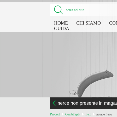
cerca nel sito...
HOME
CHI SIAMO
CO
GUIDA
la merce non presente in maga
Prodotti
Combi Split
freni
pompe freno