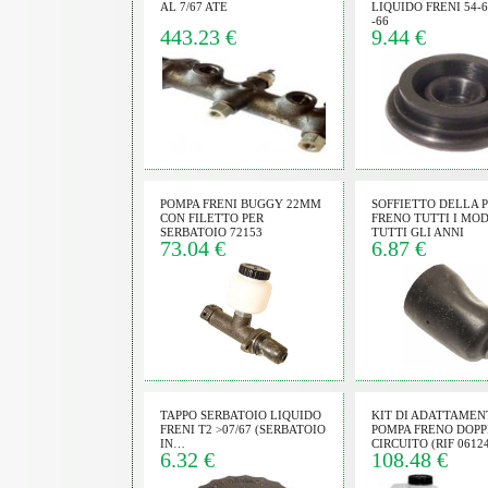
AL 7/67 ATE
LIQUIDO FRENI 54-6
-66
sibile:
443.23 €
9.44 €
na prodotti;
esta preventivo
 trovati anche in
ezza dell'ordine e le
posta.
 informazioni del
gnata da sigla e
so di telaio 111 o
POMPA FRENI BUGGY 22MM
SOFFIETTO DELLA 
CON FILETTO PER
FRENO TUTTI I MOD
 GLI ORARI SOPRA
SERBATOIO 72153
TUTTI GLI ANNI
73.04 €
6.87 €
rispondiamo non
e spesso siamo al
 di spedizione vanno
ontrassegno per
rima della partenza
TAPPO SERBATOIO LIQUIDO
KIT DI ADATTAMEN
to da carta postepay o
FRENI T2 >07/67 (SERBATOIO
POMPA FRENO DOPP
IN…
CIRCUITO (RIF 0612
6.32 €
108.48 €