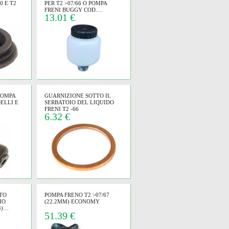
0 E T2
PER T2 >07/66 O POMPA
FRENI BUGGY COD.…
13.01 €
POMPA
GUARNIZIONE SOTTO IL
ELLI E
SERBATOIO DEL LIQUIDO
FRENI T2 -66
6.32 €
TO
POMPA FRENO T2 >07/67
IO
(22.2MM) ECONOMY
4)…
51.39 €