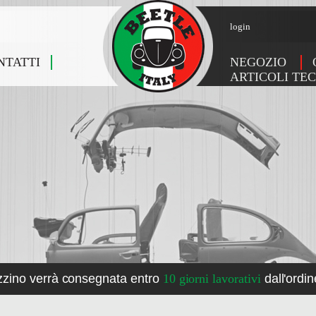
login
NTATTI
NEGOZIO
ARTICOLI TEC
zzino verrà consegnata entro
10 giorni lavorativi
dall'ordin