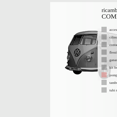
ricamb
COMB
acces
cilin
contat
flessi
gana
kit f
pomp
tamb
tubi 