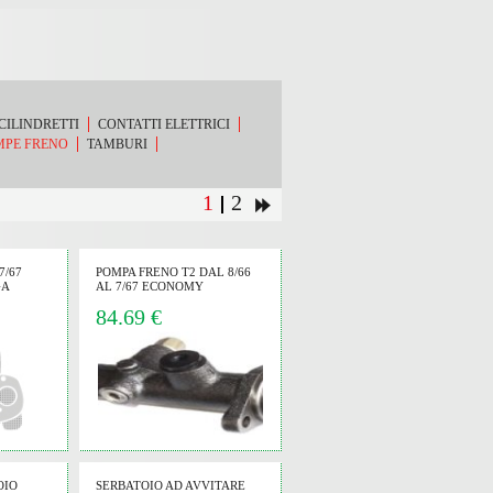
CILINDRETTI
CONTATTI ELETTRICI
MPE FRENO
TAMBURI
1
2
7/67
POMPA FRENO T2 DAL 8/66
GA
AL 7/67 ECONOMY
84.69 €
OIO
SERBATOIO AD AVVITARE