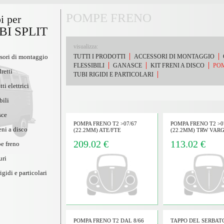
POMPE FRENO
i per
I SPLIT
visualizza:
sori di montaggio
TUTTI I PRODOTTI
ACCESSORI DI MONTAGGIO
FLESSIBILI
GANASCE
KIT FRENI A DISCO
PO
dretti
TUBI RIGIDI E PARTICOLARI
ti elettrici
bili
sce
POMPA FRENO T2 >07/67
POMPA FRENO T2 >0
reni a disco
(22.2MM) ATE/FTE
(22.2MM) TRW VAR
209.02 €
113.02 €
e freno
uri
rigidi e particolari
POMPA FRENO T2 DAL 8/66
TAPPO DEL SERBAT