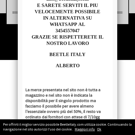
E SARETE SERVITI IL PIU
VELOCEMENTE POSSIBILE
IN ALTERNATIVA SU
WHATSAPP AL
3454557047
Copyright © 2014 - BEETLE ITALY
GRAZIE SE RISPETTERETE IL
P.IVA 04209620279
NOSTRO LAVORO
BEETLE ITALY
ALBERTO
La merce presentata nel sito non è tutta a
magazzino e nel sito non è indicata la
disponibilità per il singolo prodotto ma
facciamo il possibile per avere almeno
l'essenziale ovvero più del 50%, il resto va
ordinato dai fornitori con attese di 7/10gg
lavorativi salvo disponibilità al momento
Per offrirti il miglior servizio possibile BeetleItaly.com utilizza cookie. Continuando la
dell'ordine.
navigazione nel sito autorizzi l'uso dei cookie.
Maggiori info
Ok