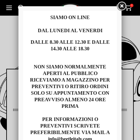
0
0
Cerca un prodotto...
SIAMO ON LINE
DAL LUNEDI AL VENERDI
DALLE 8.30 ALLE 12.30 E DALLE
14.30 ALLE 18.30
NON SIAMO NORMALMENTE
APERTI AL PUBBLICO
RICEVIAMO A MAGAZZINO PER
RICAMBI
PREVENTIVI O RITIRO ORDINI
SOLO SU APPUNTAMENTO CON
PREAVVISO ALMENO 24 ORE
PRIMA
PER INFORMAZIONI O
AUTO USATE
PREVENTIVI SCRIVETE
PREFERIBILMENTE VIA MAIL A
info@beetleitaly.com