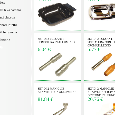
iera
sibile:
lli leva cambio
na prodotti;
esta preventivo
nti clacson
 trovati anche in
visori interni
ezza dell'ordine e le
posta.
eti in gomma
 informazioni del
SET DI 2 PULSANTI
SET DI 2 PULSANTI
lazione
gnata da sigla e
SERRATURA IN ALLUMINIO
SERRATURA PORTIE
so di telaio 111 o
CROMATI/LEGNO
ti
6.04 €
5.77 €
 GLI ORARI SOPRA
rispondiamo non
e spesso siamo al
 di spedizione vanno
ontrassegno per
rima della partenza
SET DI 2 MANIGLIE
SET DI 2 MANIGLIE
ALZAVETRO IN ALLUMINIO
ALZAVETRO CROMA
BOTTONE IN LEGN
81.84 €
20.76 €
to da carta postepay o