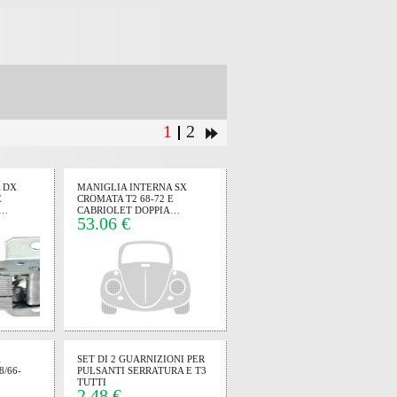
1
2
 DX
MANIGLIA INTERNA SX
E
CROMATA T2 68-72 E
A…
CABRIOLET DOPPIA…
53.06 €
SET DI 2 GUARNIZIONI PER
/66-
PULSANTI SERRATURA E T3
TUTTI
2.48 €