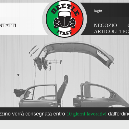
login
NTATTI
NEGOZIO
ARTICOLI TEC
zzino verrà consegnata entro
10 giorni lavorativi
dall'ordin