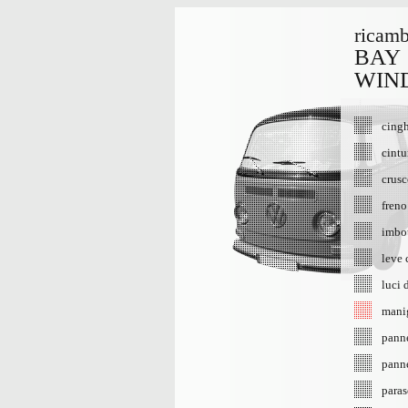
ricamb
BAY
WIN
cingh
cintu
crusc
fren
imbot
leve
luci 
mani
panne
panne
paras