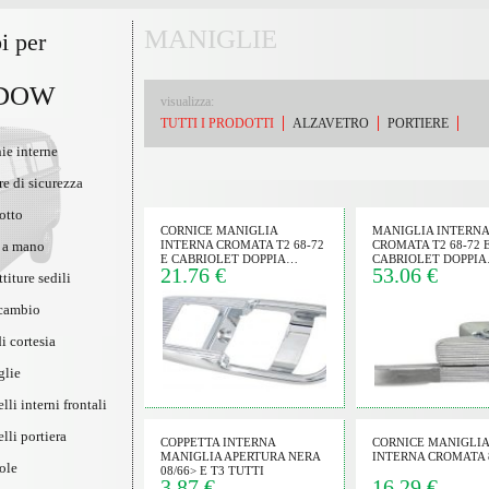
MANIGLIE
i per
DOW
visualizza:
TUTTI I PRODOTTI
ALZAVETRO
PORTIERE
ie interne
re di sicurezza
otto
CORNICE MANIGLIA
MANIGLIA INTERNA
o a mano
INTERNA CROMATA T2 68-72
CROMATA T2 68-72 
E CABRIOLET DOPPIA…
CABRIOLET DOPPI
21.76 €
53.06 €
titure sedili
 cambio
di cortesia
glie
lli interni frontali
lli portiera
COPPETTA INTERNA
CORNICE MANIGLIA
MANIGLIA APERTURA NERA
INTERNA CROMATA 8
ole
08/66> E T3 TUTTI
3.87 €
16.29 €