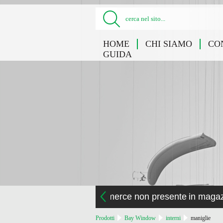
cerca nel sito...
HOME
CHI SIAMO
CO
GUIDA
la merce non presente in maga
Prodotti
Bay Window
interni
maniglie