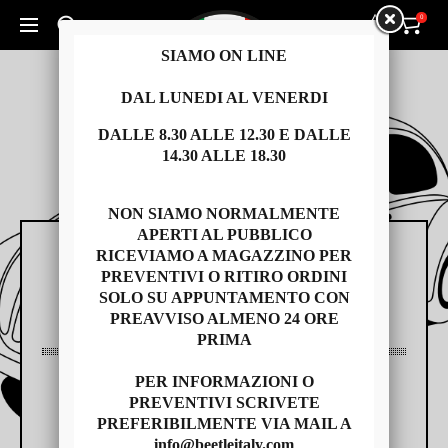
0
0
Cerca un prodotto...
SIAMO ON LINE
DAL LUNEDI AL VENERDI
DALLE 8.30 ALLE 12.30 E DALLE
14.30 ALLE 18.30
NON SIAMO NORMALMENTE
APERTI AL PUBBLICO
RICEVIAMO A MAGAZZINO PER
RICAMBI
PREVENTIVI O RITIRO ORDINI
SOLO SU APPUNTAMENTO CON
PREAVVISO ALMENO 24 ORE
PRIMA
PER INFORMAZIONI O
AUTO USATE
PREVENTIVI SCRIVETE
PREFERIBILMENTE VIA MAIL A
info@beetleitaly.com