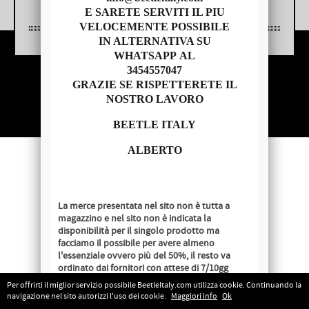
E SARETE SERVITI IL PIU
VELOCEMENTE POSSIBILE
IN ALTERNATIVA SU
WHATSAPP AL
3454557047
Copyright © 2014 - BEETLE ITALY
GRAZIE SE RISPETTERETE IL
P.IVA 04209620279
NOSTRO LAVORO
BEETLE ITALY
ALBERTO
La merce presentata nel sito non è tutta a
magazzino e nel sito non è indicata la
disponibilità per il singolo prodotto ma
facciamo il possibile per avere almeno
l'essenziale ovvero più del 50%, il resto va
ordinato dai fornitori con attese di 7/10gg
lavorativi salvo disponibilità al momento
Per offrirti il miglior servizio possibile BeetleItaly.com utilizza cookie. Continuando la
dell'ordine.
navigazione nel sito autorizzi l'uso dei cookie.
Maggiori info
Ok