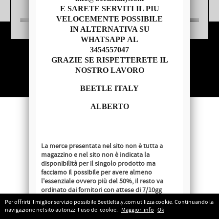
E SARETE SERVITI IL PIU
VELOCEMENTE POSSIBILE
IN ALTERNATIVA SU
WHATSAPP AL
3454557047
Copyright © 2014 - BEETLE ITALY
GRAZIE SE RISPETTERETE IL
P.IVA 04209620279
NOSTRO LAVORO
BEETLE ITALY
ALBERTO
La merce presentata nel sito non è tutta a
magazzino e nel sito non è indicata la
disponibilità per il singolo prodotto ma
facciamo il possibile per avere almeno
l'essenziale ovvero più del 50%, il resto va
ordinato dai fornitori con attese di 7/10gg
lavorativi salvo disponibilità al momento
Per offrirti il miglior servizio possibile BeetleItaly.com utilizza cookie. Continuando la
dell'ordine.
navigazione nel sito autorizzi l'uso dei cookie.
Maggiori info
Ok