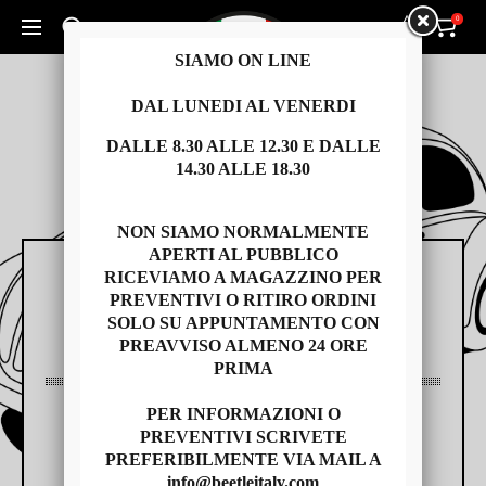
0
0
Cerca un prodotto...
SIAMO ON LINE
DAL LUNEDI AL VENERDI
DALLE 8.30 ALLE 12.30 E DALLE
14.30 ALLE 18.30
NON SIAMO NORMALMENTE
APERTI AL PUBBLICO
RICEVIAMO A MAGAZZINO PER
RICAMBI
PREVENTIVI O RITIRO ORDINI
SOLO SU APPUNTAMENTO CON
PREAVVISO ALMENO 24 ORE
PRIMA
PER INFORMAZIONI O
AUTO USATE
PREVENTIVI SCRIVETE
PREFERIBILMENTE VIA MAIL A
info@beetleitaly.com