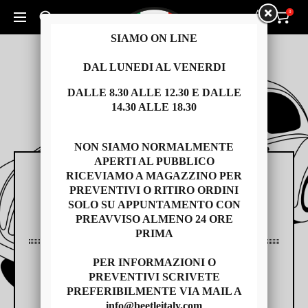
0
0
Cerca un prodotto...
SIAMO ON LINE
DAL LUNEDI AL VENERDI
DALLE 8.30 ALLE 12.30 E DALLE
14.30 ALLE 18.30
NON SIAMO NORMALMENTE
APERTI AL PUBBLICO
RICEVIAMO A MAGAZZINO PER
RICAMBI
PREVENTIVI O RITIRO ORDINI
SOLO SU APPUNTAMENTO CON
PREAVVISO ALMENO 24 ORE
PRIMA
PER INFORMAZIONI O
AUTO USATE
PREVENTIVI SCRIVETE
PREFERIBILMENTE VIA MAIL A
info@beetleitaly.com