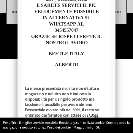
E SARETE SERVITI IL PIU
VELOCEMENTE POSSIBILE
IN ALTERNATIVA SU
WHATSAPP AL
3454557047
Copyright © 2014 - BEETLE ITALY
GRAZIE SE RISPETTERETE IL
P.IVA 04209620279
NOSTRO LAVORO
BEETLE ITALY
ALBERTO
La merce presentata nel sito non è tutta a
magazzino e nel sito non è indicata la
disponibilità per il singolo prodotto ma
facciamo il possibile per avere almeno
l'essenziale ovvero più del 50%, il resto va
ordinato dai fornitori con attese di 7/10gg
lavorativi salvo disponibilità al momento
Per offrirti il miglior servizio possibile BeetleItaly.com utilizza cookie. Continuando la
dell'ordine.
navigazione nel sito autorizzi l'uso dei cookie.
Maggiori info
Ok