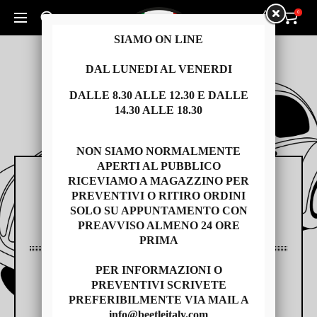
0
0
Cerca un prodotto...
SIAMO ON LINE
DAL LUNEDI AL VENERDI
DALLE 8.30 ALLE 12.30 E DALLE
14.30 ALLE 18.30
NON SIAMO NORMALMENTE
APERTI AL PUBBLICO
RICEVIAMO A MAGAZZINO PER
RICAMBI
PREVENTIVI O RITIRO ORDINI
SOLO SU APPUNTAMENTO CON
PREAVVISO ALMENO 24 ORE
PRIMA
PER INFORMAZIONI O
AUTO USATE
PREVENTIVI SCRIVETE
PREFERIBILMENTE VIA MAIL A
info@beetleitaly.com