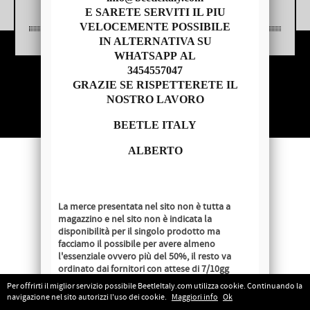
E SARETE SERVITI IL PIU
VELOCEMENTE POSSIBILE
IN ALTERNATIVA SU
WHATSAPP AL
3454557047
Copyright © 2014 - BEETLE ITALY
GRAZIE SE RISPETTERETE IL
P.IVA 04209620279
NOSTRO LAVORO
BEETLE ITALY
ALBERTO
La merce presentata nel sito non è tutta a
magazzino e nel sito non è indicata la
disponibilità per il singolo prodotto ma
facciamo il possibile per avere almeno
l'essenziale ovvero più del 50%, il resto va
ordinato dai fornitori con attese di 7/10gg
lavorativi salvo disponibilità al momento
Per offrirti il miglior servizio possibile BeetleItaly.com utilizza cookie. Continuando la
dell'ordine.
navigazione nel sito autorizzi l'uso dei cookie.
Maggiori info
Ok