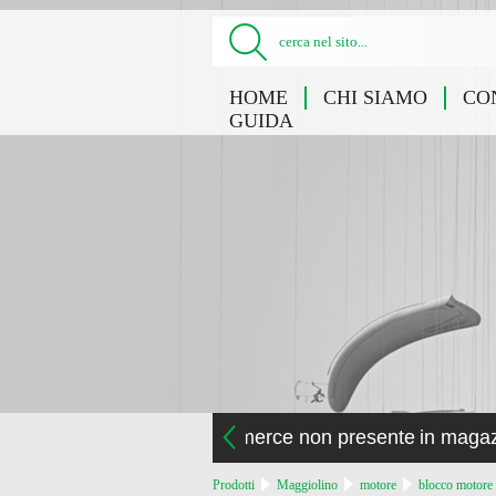
cerca nel sito...
HOME
CHI SIAMO
CO
GUIDA
la merce non presente in maga
Prodotti
Maggiolino
motore
blocco motore