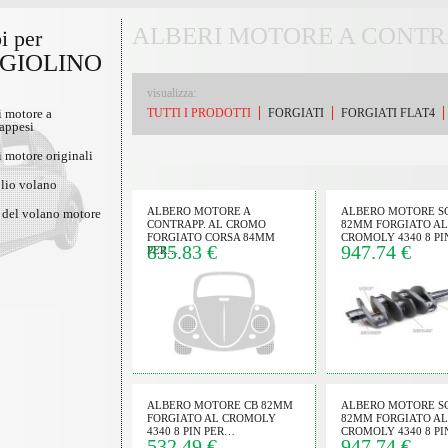
ALBERI MOTORE A CONTR
i per
GIOLINO
visualizza:
i motore a
TUTTI I PRODOTTI
FORGIATI
FORGIATI FLAT4
appesi
i motore originali
lio volano
ALBERO MOTORE A
ALBERO MOTORE S
 del volano motore
CONTRAPP. AL CROMO
82MM FORGIATO AL
FORGIATO CORSA 84MM
CROMOLY 4340 8 P
835.83 €
947.74 €
PER…
ALBERO MOTORE CB 82MM
ALBERO MOTORE S
FORGIATO AL CROMOLY
82MM FORGIATO AL
4340 8 PIN PER…
CROMOLY 4340 8 P
532.49 €
947.74 €