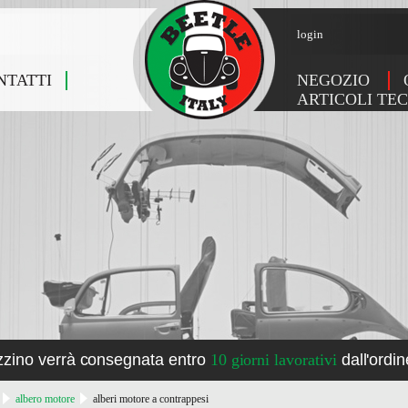
login
NTATTI
NEGOZIO
ARTICOLI TEC
zzino verrà consegnata entro
10 giorni lavorativi
dall'ordin
albero motore
alberi motore a contrappesi