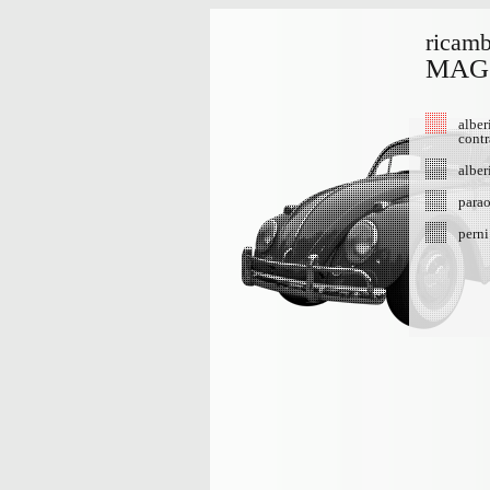
ricamb
MAG
alber
contr
alber
parao
perni