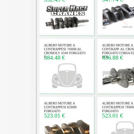
sibile:
na prodotti;
esta preventivo
 trovati anche in
ezza dell'ordine e le
posta.
 informazioni del
ALBERO MOTORE A
ALBERO MOTORE A
gnata da sigla e
CONTRAPPESI 76MM AL
CONTRAPP. AL CRO
so di telaio 111 o
CROMOLY 4340 FORGIATO
FORGIATO CORSA 
384.48 €
436.88 €
E…
PER…
 GLI ORARI SOPRA
rispondiamo non
e spesso siamo al
 di spedizione vanno
ontrassegno per
rima della partenza
ALBERO MOTORE A
ALBERO MOTORE A
CONTRAPPESI 82MM
CONTRAPPESI 78M
FORGIATO
FORGIATO
523.01 €
523.01 €
to da carta postepay o