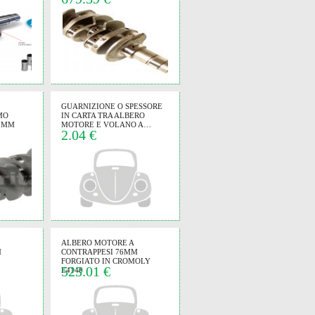
GUARNIZIONE O SPESSORE
MO
IN CARTA TRA ALBERO
82MM
MOTORE E VOLANO A…
2.04 €
ALBERO MOTORE A
M
CONTRAPPESI 76MM
FORGIATO IN CROMOLY
523.01 €
E4140