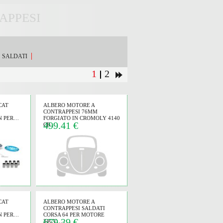
APPESI
SALDATI
1
2
CAT
ALBERO MOTORE A
CONTRAPPESI 76MM
IN PER…
FORGIATO IN CROMOLY 4140
499.41 €
CB…
CAT
ALBERO MOTORE A
CONTRAPPESI SALDATI
IN PER…
CORSA 64 PER MOTORE
679.39 €
34CV…