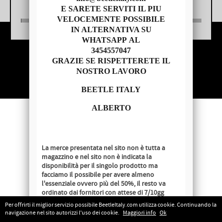
E SARETE SERVITI IL PIU
VELOCEMENTE POSSIBILE
IN ALTERNATIVA SU
WHATSAPP AL
3454557047
Copyright © 2014 - BEETLE ITALY
GRAZIE SE RISPETTERETE IL
P.IVA 04209620279
NOSTRO LAVORO
BEETLE ITALY
ALBERTO
La merce presentata nel sito non è tutta a
magazzino e nel sito non è indicata la
disponibilità per il singolo prodotto ma
facciamo il possibile per avere almeno
l'essenziale ovvero più del 50%, il resto va
ordinato dai fornitori con attese di 7/10gg
lavorativi salvo disponibilità al momento
Per offrirti il miglior servizio possibile BeetleItaly.com utilizza cookie. Continuando la
dell'ordine.
navigazione nel sito autorizzi l'uso dei cookie.
Maggiori info
Ok