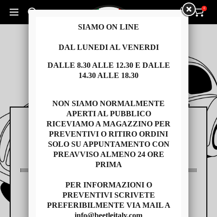
0
0
Cerca un prodotto...
SIAMO ON LINE
DAL LUNEDI AL VENERDI
DALLE 8.30 ALLE 12.30 E DALLE
14.30 ALLE 18.30
NON SIAMO NORMALMENTE
APERTI AL PUBBLICO
RICEVIAMO A MAGAZZINO PER
RICAMBI
PREVENTIVI O RITIRO ORDINI
SOLO SU APPUNTAMENTO CON
PREAVVISO ALMENO 24 ORE
PRIMA
PER INFORMAZIONI O
AUTO USATE
PREVENTIVI SCRIVETE
PREFERIBILMENTE VIA MAIL A
info@beetleitaly.com