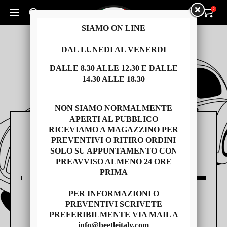
0
0
Cerca un prodotto...
SIAMO ON LINE
DAL LUNEDI AL VENERDI
DALLE 8.30 ALLE 12.30 E DALLE
14.30 ALLE 18.30
NON SIAMO NORMALMENTE
APERTI AL PUBBLICO
RICEVIAMO A MAGAZZINO PER
RICAMBI
PREVENTIVI O RITIRO ORDINI
SOLO SU APPUNTAMENTO CON
PREAVVISO ALMENO 24 ORE
PRIMA
PER INFORMAZIONI O
AUTO USATE
PREVENTIVI SCRIVETE
PREFERIBILMENTE VIA MAIL A
info@beetleitaly.com