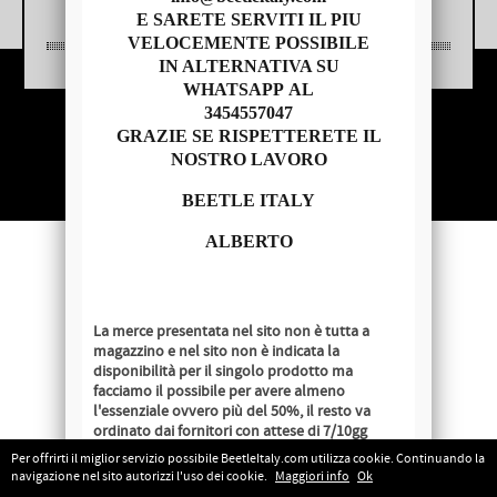
E SARETE SERVITI IL PIU
VELOCEMENTE POSSIBILE
IN ALTERNATIVA SU
WHATSAPP AL
3454557047
Copyright © 2014 - BEETLE ITALY
GRAZIE SE RISPETTERETE IL
P.IVA 04209620279
NOSTRO LAVORO
BEETLE ITALY
ALBERTO
La merce presentata nel sito non è tutta a
magazzino e nel sito non è indicata la
disponibilità per il singolo prodotto ma
facciamo il possibile per avere almeno
l'essenziale ovvero più del 50%, il resto va
ordinato dai fornitori con attese di 7/10gg
lavorativi salvo disponibilità al momento
Per offrirti il miglior servizio possibile BeetleItaly.com utilizza cookie. Continuando la
dell'ordine.
navigazione nel sito autorizzi l'uso dei cookie.
Maggiori info
Ok