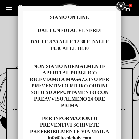
0
0
Cerca un prodotto...
SIAMO ON LINE
DAL LUNEDI AL VENERDI
DALLE 8.30 ALLE 12.30 E DALLE
14.30 ALLE 18.30
NON SIAMO NORMALMENTE
APERTI AL PUBBLICO
RICEVIAMO A MAGAZZINO PER
RICAMBI
PREVENTIVI O RITIRO ORDINI
SOLO SU APPUNTAMENTO CON
PREAVVISO ALMENO 24 ORE
PRIMA
PER INFORMAZIONI O
AUTO USATE
PREVENTIVI SCRIVETE
PREFERIBILMENTE VIA MAIL A
info@beetleitaly.com