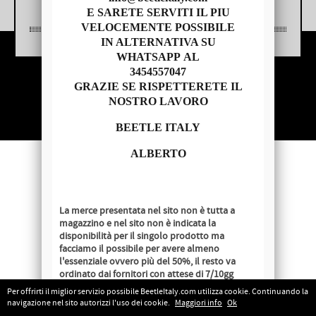
E SARETE SERVITI IL PIU
VELOCEMENTE POSSIBILE
IN ALTERNATIVA SU
WHATSAPP AL
3454557047
Copyright © 2014 - BEETLE ITALY
GRAZIE SE RISPETTERETE IL
P.IVA 04209620279
NOSTRO LAVORO
BEETLE ITALY
ALBERTO
La merce presentata nel sito non è tutta a
magazzino e nel sito non è indicata la
disponibilità per il singolo prodotto ma
facciamo il possibile per avere almeno
l'essenziale ovvero più del 50%, il resto va
ordinato dai fornitori con attese di 7/10gg
lavorativi salvo disponibilità al momento
Per offrirti il miglior servizio possibile BeetleItaly.com utilizza cookie. Continuando la
dell'ordine.
navigazione nel sito autorizzi l'uso dei cookie.
Maggiori info
Ok