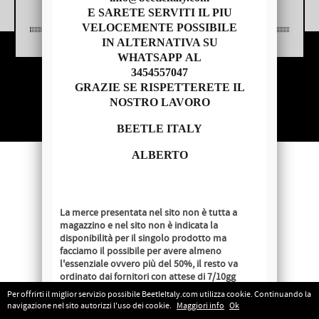
E SARETE SERVITI IL PIU
VELOCEMENTE POSSIBILE
IN ALTERNATIVA SU
WHATSAPP AL
3454557047
Copyright © 2014 - BEETLE ITALY
GRAZIE SE RISPETTERETE IL
P.IVA 04209620279
NOSTRO LAVORO
BEETLE ITALY
ALBERTO
La merce presentata nel sito non è tutta a
magazzino e nel sito non è indicata la
disponibilità per il singolo prodotto ma
facciamo il possibile per avere almeno
l'essenziale ovvero più del 50%, il resto va
ordinato dai fornitori con attese di 7/10gg
lavorativi salvo disponibilità al momento
Per offrirti il miglior servizio possibile BeetleItaly.com utilizza cookie. Continuando la
dell'ordine.
navigazione nel sito autorizzi l'uso dei cookie.
Maggiori info
Ok