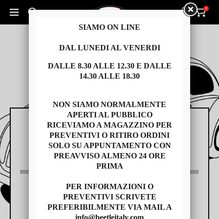
0
0
Cerca un prodotto...
SIAMO ON LINE
DAL LUNEDI AL VENERDI
DALLE 8.30 ALLE 12.30 E DALLE
14.30 ALLE 18.30
NON SIAMO NORMALMENTE
APERTI AL PUBBLICO
RICEVIAMO A MAGAZZINO PER
RICAMBI
PREVENTIVI O RITIRO ORDINI
SOLO SU APPUNTAMENTO CON
PREAVVISO ALMENO 24 ORE
PRIMA
PER INFORMAZIONI O
AUTO USATE
PREVENTIVI SCRIVETE
PREFERIBILMENTE VIA MAIL A
info@beetleitaly.com