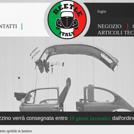
login
NTATTI
NEGOZIO
ARTICOLI TEC
zzino verrà consegnata entro
10 giorni lavorativi
dall'ordin
tetto apribile in lamiera