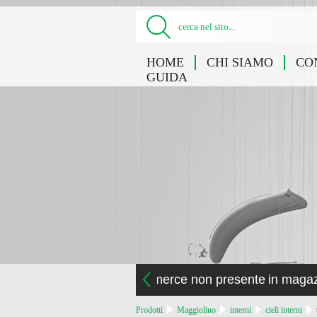
cerca nel sito...
HOME
CHI SIAMO
CO
GUIDA
la merce non presente in maga
Prodotti
Maggiolino
interni
cieli interni