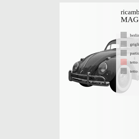
ricamb
MAG
berli
grigl
parti
tetto
tetto