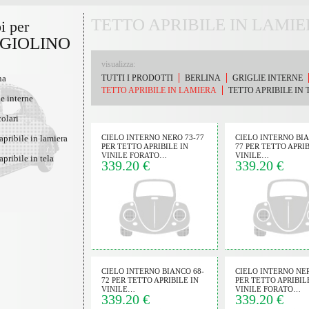
TETTO APRIBILE IN LAMI
i per
GIOLINO
visualizza:
na
TUTTI I PRODOTTI
BERLINA
GRIGLIE INTERNE
TETTO APRIBILE IN LAMIERA
TETTO APRIBILE IN 
ie interne
colari
 apribile in lamiera
CIELO INTERNO NERO 73-77
CIELO INTERNO BIA
PER TETTO APRIBILE IN
77 PER TETTO APRIB
VINILE FORATO…
VINILE…
 apribile in tela
339.20 €
339.20 €
CIELO INTERNO BIANCO 68-
CIELO INTERNO NER
72 PER TETTO APRIBILE IN
PER TETTO APRIBIL
VINILE…
VINILE FORATO…
339.20 €
339.20 €