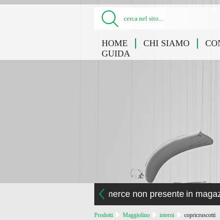
cerca nel sito...
HOME
CHI SIAMO
CO
GUIDA
la merce non presente in maga
Prodotti
Maggiolino
interni
copricruscotti