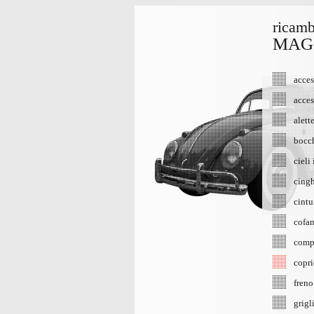
ricamb
MAG
acces
acces
alett
bocch
cieli
cingh
cintu
cofan
comp
copri
fren
grigl