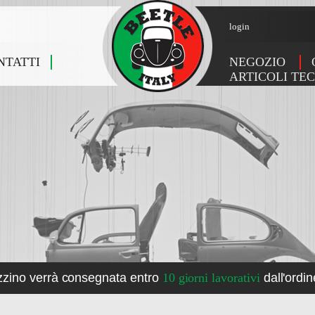
login
NTATTI
NEGOZIO
ARTICOLI TEC
zzino verrà consegnata entro
10 giorni lavorativi
dall'ordin