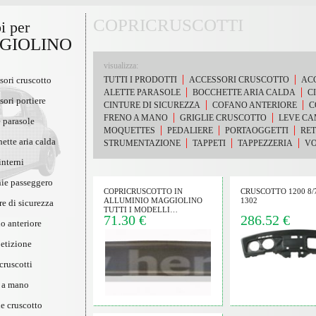
COPRICRUSCOTTI
i per
GIOLINO
visualizza:
sori cruscotto
TUTTI I PRODOTTI
ACCESSORI CRUSCOTTO
ACC
ALETTE PARASOLE
BOCCHETTE ARIA CALDA
C
sori portiere
CINTURE DI SICUREZZA
COFANO ANTERIORE
C
FRENO A MANO
GRIGLIE CRUSCOTTO
LEVE CA
e parasole
MOQUETTES
PEDALIERE
PORTAOGGETTI
RET
ette aria calda
STRUMENTAZIONE
TAPPETI
TAPPEZZERIA
VO
 interni
ie passeggero
COPRICRUSCOTTO IN
CRUSCOTTO 1200 8/7
ALLUMINIO MAGGIOLINO
1302
re di sicurezza
TUTTI I MODELLI…
71.30 €
286.52 €
o anteriore
etizione
cruscotti
o a mano
ie cruscotto