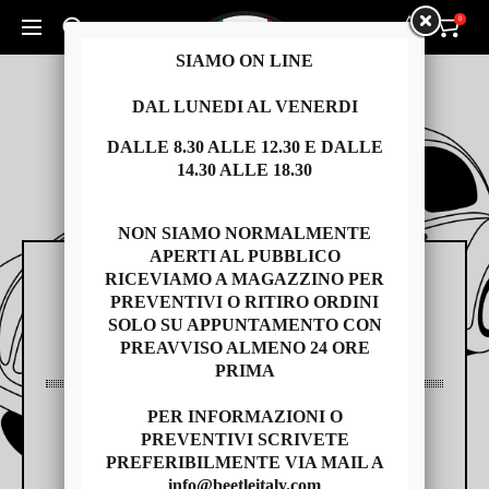
0
0
Cerca un prodotto...
SIAMO ON LINE
DAL LUNEDI AL VENERDI
DALLE 8.30 ALLE 12.30 E DALLE
14.30 ALLE 18.30
NON SIAMO NORMALMENTE
APERTI AL PUBBLICO
RICEVIAMO A MAGAZZINO PER
RICAMBI
PREVENTIVI O RITIRO ORDINI
SOLO SU APPUNTAMENTO CON
PREAVVISO ALMENO 24 ORE
PRIMA
PER INFORMAZIONI O
AUTO USATE
PREVENTIVI SCRIVETE
PREFERIBILMENTE VIA MAIL A
info@beetleitaly.com