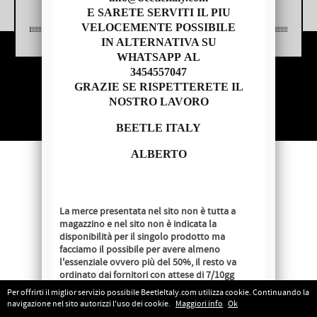
E SARETE SERVITI IL PIU
VELOCEMENTE POSSIBILE
IN ALTERNATIVA SU
WHATSAPP AL
3454557047
Copyright © 2014 - BEETLE ITALY
GRAZIE SE RISPETTERETE IL
P.IVA 04209620279
NOSTRO LAVORO
BEETLE ITALY
ALBERTO
La merce presentata nel sito non è tutta a
magazzino e nel sito non è indicata la
disponibilità per il singolo prodotto ma
facciamo il possibile per avere almeno
l'essenziale ovvero più del 50%, il resto va
ordinato dai fornitori con attese di 7/10gg
lavorativi salvo disponibilità al momento
Per offrirti il miglior servizio possibile BeetleItaly.com utilizza cookie. Continuando la
dell'ordine.
navigazione nel sito autorizzi l'uso dei cookie.
Maggiori info
Ok