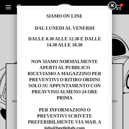
0
0
Cerca un prodotto...
SIAMO ON LINE
DAL LUNEDI AL VENERDI
DALLE 8.30 ALLE 12.30 E DALLE
14.30 ALLE 18.30
NON SIAMO NORMALMENTE
APERTI AL PUBBLICO
RICEVIAMO A MAGAZZINO PER
RICAMBI
PREVENTIVI O RITIRO ORDINI
SOLO SU APPUNTAMENTO CON
PREAVVISO ALMENO 24 ORE
PRIMA
PER INFORMAZIONI O
AUTO USATE
PREVENTIVI SCRIVETE
PREFERIBILMENTE VIA MAIL A
info@beetleitaly.com