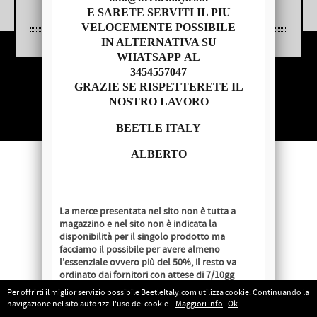
E SARETE SERVITI IL PIU
VELOCEMENTE POSSIBILE
IN ALTERNATIVA SU
WHATSAPP AL
3454557047
Copyright © 2014 - BEETLE ITALY
GRAZIE SE RISPETTERETE IL
P.IVA 04209620279
NOSTRO LAVORO
BEETLE ITALY
ALBERTO
La merce presentata nel sito non è tutta a
magazzino e nel sito non è indicata la
disponibilità per il singolo prodotto ma
facciamo il possibile per avere almeno
l'essenziale ovvero più del 50%, il resto va
ordinato dai fornitori con attese di 7/10gg
lavorativi salvo disponibilità al momento
Per offrirti il miglior servizio possibile BeetleItaly.com utilizza cookie. Continuando la
dell'ordine.
navigazione nel sito autorizzi l'uso dei cookie.
Maggiori info
Ok